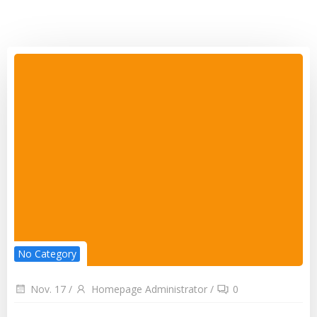
No Category
Nov. 17
/
Homepage Administrator
/
0