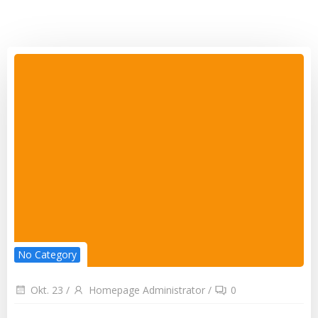
No Category
Okt. 23
/
Homepage Administrator
/
0