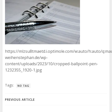
https://mlzsu8tmaetd.i.optimole.com/w:auto/h:auto/q:mau
weihenstephan.de/wp-
content/uploads/2023/10/cropped-ballpoint-pen-
1232355_1920-1.jpg
Tags:
NO TAG
PREVIOUS ARTICLE